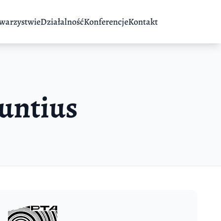
warzystwie
Działalność
Konferencje
Kontakt
untius