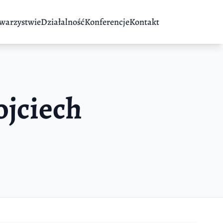
warzystwie
Działalność
Konferencje
Kontakt
ojciech