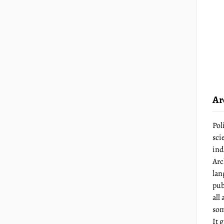
Ar
Pol
sci
ind
Arc
lan
pub
all
som
It g