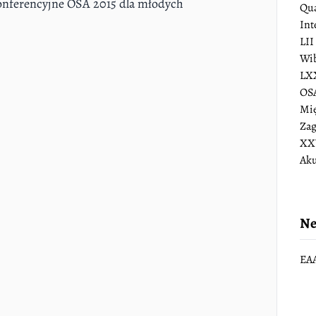
onferencyjne OSA 2015 dla młodych
Qua
Int
LII
Wib
LXX
OS
Mię
Zag
XXV
Aku
Ne
EAA