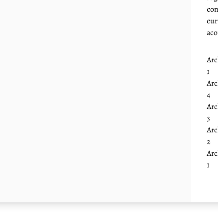
con
cur
aco
Arc
1
Arc
4
Arc
3
Arc
2
Arc
1