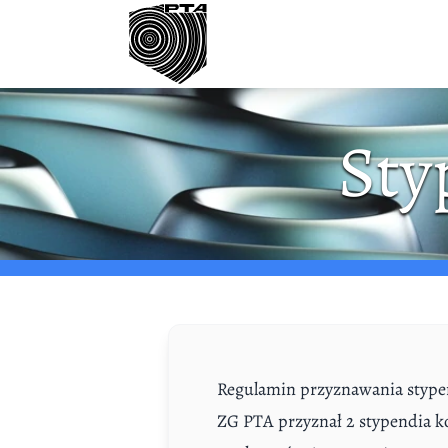
Przejdź do treści
Sty
Regulamin przyznawania styp
ZG PTA przyznał 2 stypendia 