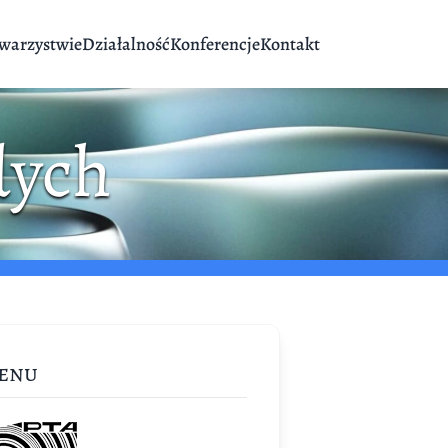
warzystwie
Działalność
Konferencje
Kontakt
dych
enu