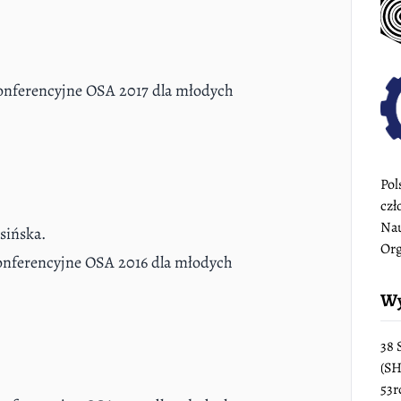
onferencyjne OSA 2017 dla młodych
Pol
czł
Nau
sińska.
Org
onferencyjne OSA 2016 dla młodych
Wy
38 
(SH
53r