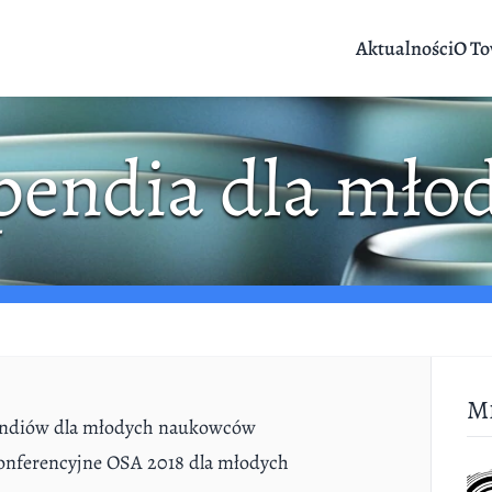
Aktualności
O To
pendia dla mło
M
endiów dla młodych naukowców
konferencyjne OSA 2018 dla młodych